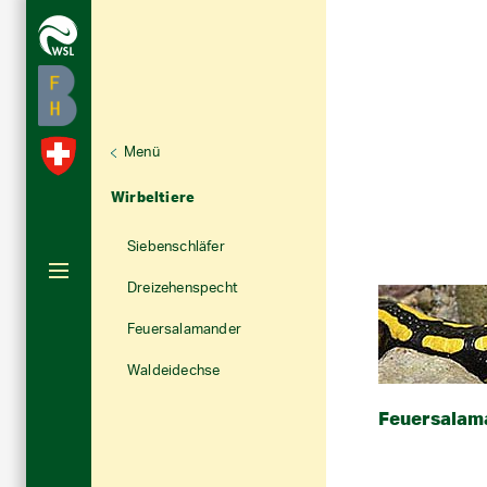
Menü
Unternaviga
Artenporträts
Aktuelle Navigation
Wirbeltiere
Siebenschläfer
Dreizehenspecht
Feuersalamander
Waldeidechse
Feuersalam