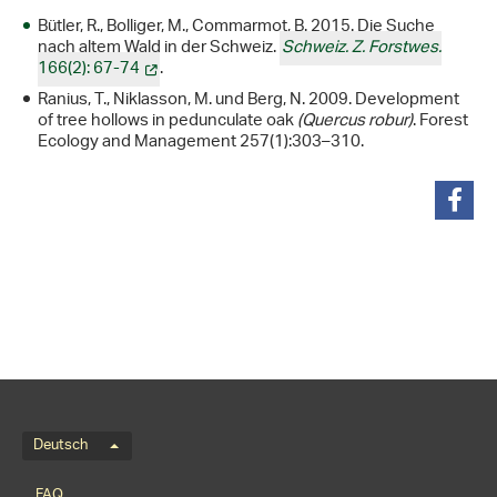
Bütler, R., Bolliger, M., Commarmot, B. 2015. Die Suche
nach altem Wald in der Schweiz.
Schweiz. Z. Forstwes.
166(2): 67-74
.
Ranius, T., Niklasson, M. und Berg, N. 2009. Development
of tree hollows in pedunculate oak
(Quercus robur)
. Forest
Ecology and Management 257(1):303–310.
teilen
Sprachmenü
Deutsch
Footernavigation
FAQ